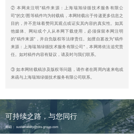
② 本网未注明"稿件来源：
上海瑞旭绿循技术服务有限公
司
"的文/图等稿件均为转载稿，本网转载出于传递更多信息之
目的，并不意味着赞同其观点或证实其内容的真实性。如其
他媒体、网站或个人从本网下载使用，必须保留本网注明
的"稿件来源"，并自负版权等法律责任。如擅自篡改为"稿件
来源：
上海瑞旭绿循技术服务有限公司
"，本网将依法追究责
任。如对稿件内容有疑议，请及时与我们联系。
③ 如本网转载稿涉及版权等问题，请作者在两周内速来电或
来函与
上海瑞旭绿循技术服务有限公司
联系。
可持续之路，与您同行
邮箱：
sustainability@cirs-group.com